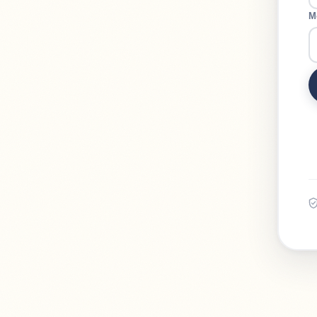
Mot
M
Conf