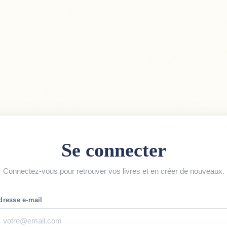
Se connecter
Connectez-vous pour retrouver vos livres et en créer de nouveaux.
sse e-mail
sse e-mail
dresse e-mail