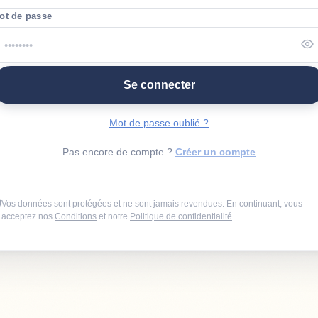
 de passe
ot de passe
irmer le mot de passe
Se connecter
Mot de passe oublié ?
Pas encore de compte ?
Créer un compte
Vos données sont protégées et ne sont jamais revendues. En continuant, vous
acceptez nos
Conditions
et notre
Politique de confidentialité
.