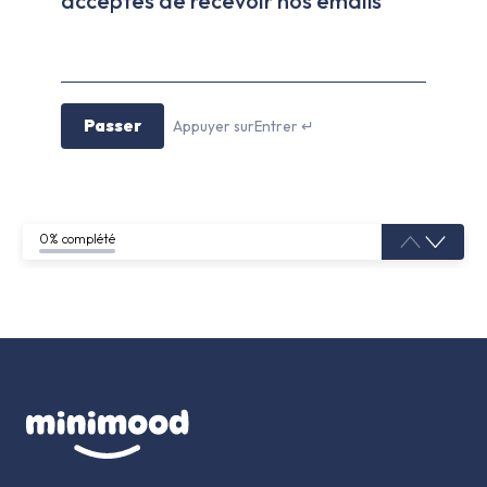
acceptes de recevoir nos emails
Passer
Appuyer surEntrer ↵
0% complété