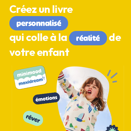
Créez un livre
personnalisé
qui colle à la
de
réalité
votre enfant