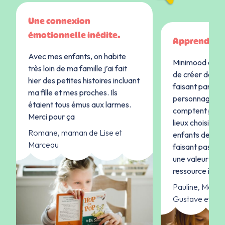
Une connexion
émotionnelle inédite.
Apprendre en
Avec mes enfants, on habite
Minimood est un
très loin de ma famille j’ai fait
de créer des hist
hier des petites histoires incluant
faisant particip
ma fille et mes proches. Ils
personnages, f
étaient tous émus aux larmes.
comptent pour 
Merci pour ça
lieux choisis p
Romane, maman de Lise et
enfants de se p
Marceau
faisant passer
une valeur imp
ressource inépu
Pauline, Mama
Gustave et Ma