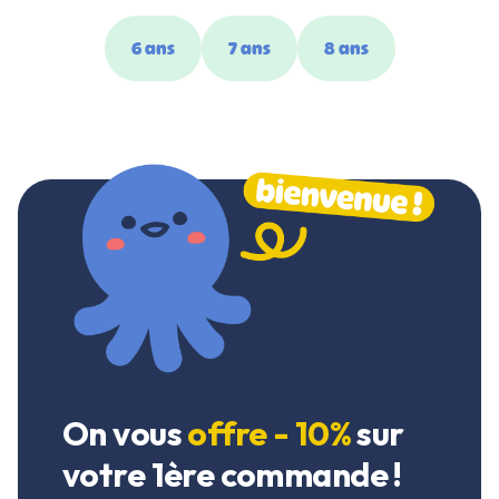
6 ans
7 ans
8 ans
On vous
offre - 10%
sur
votre 1ère commande !